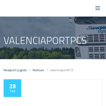
VALENCIAPORTPCS
>
>
Newport Logistic
Noticias
valenciaportPCS
28
Feb