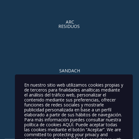
ARC
RESIDUOS
SANDACH
Contacto
Nuestros Servicios
Noticias
En nuestro sitio web utilizamos cookies propias y
de terceros para finalidades analíticas mediante
Política de privacidad
el análisis del tráfico web, personalizar el
contenido mediante sus preferencias, ofrecer
Política de Calidad y Medio Ambiente
funciones de redes sociales y mostrarle
publicidad personalizada en base a un perfil
elaborado a partir de sus hábitos de navegación.
Política de Cookies
Aviso Legal
Para más información puedes consultar nuestra
política de cookies
AQUÍ
. Puede aceptar todas
las cookies mediante el botón “Aceptar”. We are
committed to protecting your privacy and