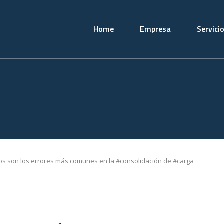
Home
Empresa
Servici
os son los errores más comunes en la #consolidación de #carga