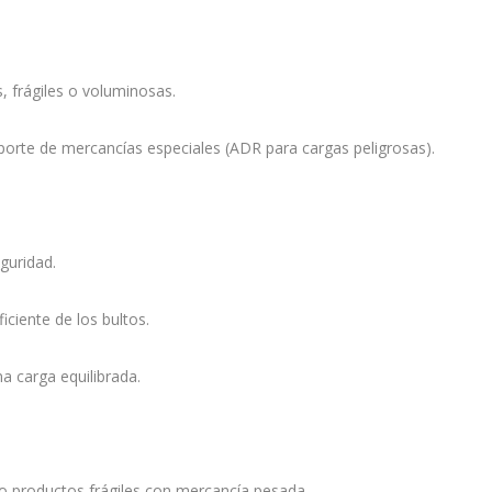
s, frágiles o voluminosas.
porte de mercancías especiales (ADR para cargas peligrosas).
guridad.
ficiente de los bultos.
a carga equilibrada.
o productos frágiles con mercancía pesada.