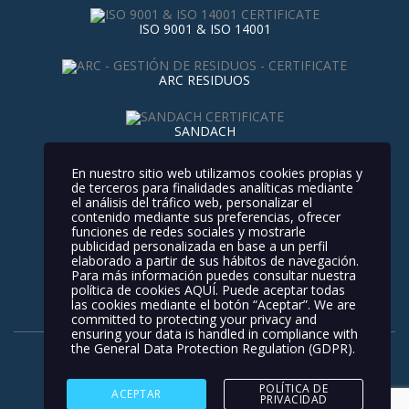
ISO 9001 & ISO 14001
ARC RESIDUOS
SANDACH
Contacto
Nuestros Servicios
Noticias
En nuestro sitio web utilizamos cookies propias y
de terceros para finalidades analíticas mediante
Política de privacidad
el análisis del tráfico web, personalizar el
contenido mediante sus preferencias, ofrecer
Política de Calidad y Medio Ambiente
funciones de redes sociales y mostrarle
publicidad personalizada en base a un perfil
elaborado a partir de sus hábitos de navegación.
Política de Cookies
Aviso Legal
Para más información puedes consultar nuestra
política de cookies
AQUÍ
. Puede aceptar todas
las cookies mediante el botón “Aceptar”. We are
committed to protecting your privacy and
ensuring your data is handled in compliance with
the
General Data Protection Regulation (GDPR)
.
POLÍTICA DE
ACEPTAR
PRIVACIDAD