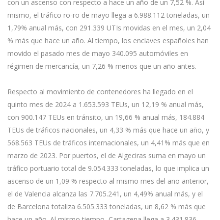
con un ascenso con respecto a hace un año de un 7,52 %. Así
mismo, el tráfico ro-ro de mayo llega a 6.988.112 toneladas, un
1,79% anual más, con 291.339 UTIs movidas en el mes, un 2,04
% más que hace un año. Al tiempo, los enclaves españoles han
movido el pasado mes de mayo 340.095 automóviles en
régimen de mercancía, un 7,26 % menos que un año antes.
Respecto al movimiento de contenedores ha llegado en el
quinto mes de 2024 a 1.653.593 TEUs, un 12,19 % anual más,
con 900.147 TEUs en tránsito, un 19,66 % anual más, 184.884
TEUs de tráficos nacionales, un 4,33 % más que hace un año, y
568.563 TEUs de tráficos internacionales, un 4,41% más que en
marzo de 2023. Por puertos, el de Algeciras suma en mayo un
tráfico portuario total de 9.054.333 toneladas, lo que implica un
ascenso de un 1,09 % respecto al mismo mes del año anterior,
el de Valencia alcanza las 7.705.241, un 4,49% anual más, y el
de Barcelona totaliza 6.505.333 toneladas, un 8,62 % más que
hace un año. Al mismo tiempo, Cartagena llega a 3.431.836