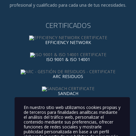
profesional y cualificado para cada una de tus necesidades.
CERTIFICADOS
EFFICIENCY NETWORK
ISO 9001 & ISO 14001
ARC RESIDUOS
SANDACH
Contacto
Nuestros Servicios
Noticias
En nuestro sitio web utilizamos cookies propias y
de terceros para finalidades analíticas mediante
Política de privacidad
el análisis del tráfico web, personalizar el
contenido mediante sus preferencias, ofrecer
Política de Calidad y Medio Ambiente
funciones de redes sociales y mostrarle
publicidad personalizada en base a un perfil