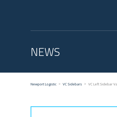
NEWS
>
>
Newport Logistic
VC Sidebars
VC Left Sidebar V