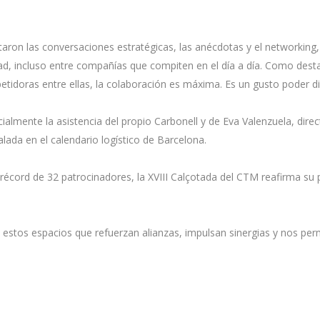
aron las conversaciones estratégicas, las anécdotas y el networking,
d, incluso entre compañías que compiten en el día a día. Como destac
idoras entre ellas, la colaboración es máxima. Es un gusto poder disf
ialmente la asistencia del propio Carbonell y de Eva Valenzuela, dire
alada en el calendario logístico de Barcelona.
n récord de 32 patrocinadores, la XVIII Calçotada del CTM reafirma s
os espacios que refuerzan alianzas, impulsan sinergias y nos permi