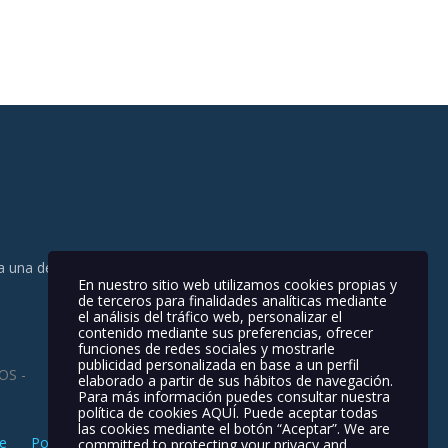
da una de tus necesidades.
En nuestro sitio web utilizamos cookies propias y
de terceros para finalidades analíticas mediante
el análisis del tráfico web, personalizar el
contenido mediante sus preferencias, ofrecer
funciones de redes sociales y mostrarle
publicidad personalizada en base a un perfil
elaborado a partir de sus hábitos de navegación.
SANDACH
Para más información puedes consultar nuestra
política de cookies
AQUÍ
. Puede aceptar todas
las cookies mediante el botón “Aceptar”. We are
e
Política de Cookies
Aviso Legal
committed to protecting your privacy and