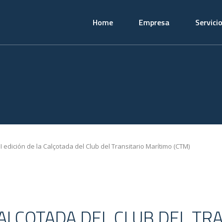
Home
Empresa
Servici
II edición de la Calçotada del Club del Transitario Marítimo (CTM)
 CALÇOTADA DEL CLUB DEL T