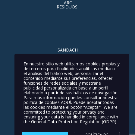
ARC
RESIDUOS
SANDACH
Contacto
Nuestros Servicios
Noticias
En nuestro sitio web utilizamos cookies propias y
de terceros para finalidades analíticas mediante
Política de privacidad
el análisis del tráfico web, personalizar el
contenido mediante sus preferencias, ofrecer
Política de Calidad y Medio Ambiente
funciones de redes sociales y mostrarle
publicidad personalizada en base a un perfil
Política de Cookies
Aviso Legal
elaborado a partir de sus hábitos de navegación.
Para más información puedes consultar nuestra
política de cookies
AQUÍ
. Puede aceptar todas
las cookies mediante el botón “Aceptar”. We are
committed to protecting your privacy and
ensuring your data is handled in compliance with
the
General Data Protection Regulation (GDPR)
.
POLÍTICA DE