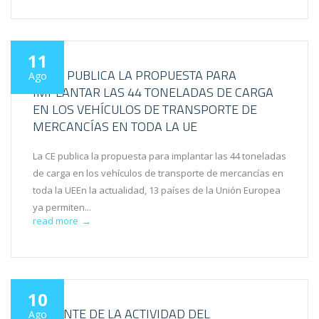
11
LA CE PUBLICA LA PROPUESTA PARA
Ago
IMPLANTAR LAS 44 TONELADAS DE CARGA
EN LOS VEHÍCULOS DE TRANSPORTE DE
MERCANCÍAS EN TODA LA UE
La CE publica la propuesta para implantar las 44 toneladas
de carga en los vehículos de transporte de mercancías en
toda la UEEn la actualidad, 13 países de la Unión Europea
ya permiten...
read more
→
10
REPUNTE DE LA ACTIVIDAD DEL
Ago