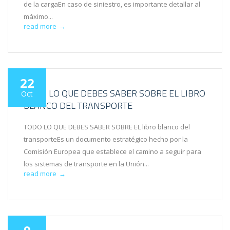
de la cargaEn caso de siniestro, es importante detallar al
máximo...
read more
→
22
TODO LO QUE DEBES SABER SOBRE EL LIBRO
Oct
BLANCO DEL TRANSPORTE
TODO LO QUE DEBES SABER SOBRE EL libro blanco del
transporteEs un documento estratégico hecho por la
Comisión Europea que establece el camino a seguir para
los sistemas de transporte en la Unión...
read more
→