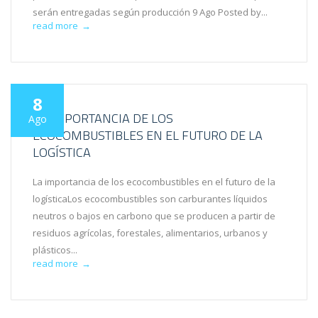
serán entregadas según producción 9 Ago Posted by...
read more
→
8
LA IMPORTANCIA DE LOS
Ago
ECOCOMBUSTIBLES EN EL FUTURO DE LA
LOGÍSTICA
La importancia de los ecocombustibles en el futuro de la
logísticaLos ecocombustibles son carburantes líquidos
neutros o bajos en carbono que se producen a partir de
residuos agrícolas, forestales, alimentarios, urbanos y
plásticos...
read more
→