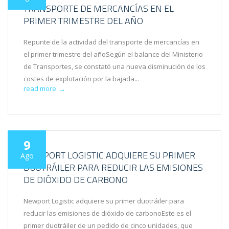
TRANSPORTE DE MERCANCÍAS EN EL
PRIMER TRIMESTRE DEL AÑO
Repunte de la actividad del transporte de mercancías en
el primer trimestre del añoSegún el balance del Ministerio
de Transportes, se constató una nueva disminución de los
costes de explotación por la bajada...
read more
→
9
NEWPORT LOGISTIC ADQUIERE SU PRIMER
Ago
DUOTRÁILER PARA REDUCIR LAS EMISIONES
DE DIÓXIDO DE CARBONO
Newport Logistic adquiere su primer duotráiler para
reducir las emisiones de dióxido de carbonoEste es el
primer duotráiler de un pedido de cinco unidades, que