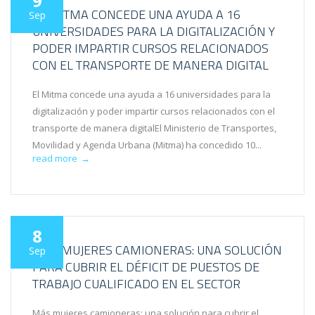
9
EL MITMA CONCEDE UNA AYUDA A 16
Sep
UNIVERSIDADES PARA LA DIGITALIZACIÓN Y
PODER IMPARTIR CURSOS RELACIONADOS
CON EL TRANSPORTE DE MANERA DIGITAL
El Mitma concede una ayuda a 16 universidades para la
digitalización y poder impartir cursos relacionados con el
transporte de manera digitalEl Ministerio de Transportes,
Movilidad y Agenda Urbana (Mitma) ha concedido 10...
read more
→
8
MÁS MUJERES CAMIONERAS: UNA SOLUCIÓN
Sep
PARA CUBRIR EL DÉFICIT DE PUESTOS DE
TRABAJO CUALIFICADO EN EL SECTOR
Más mujeres camioneras: una solución para cubrir el